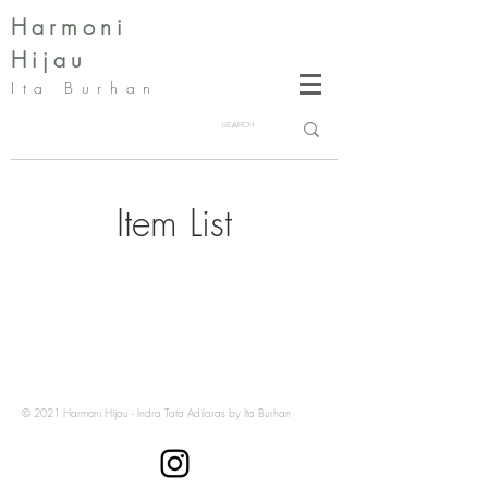
Harmoni
Hijau
Ita Burhan
Item List
© 2021 Harmoni Hijau - Indra Tata Adilaras by Ita Burhan